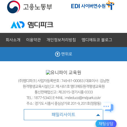
회사소개
이용약관
개인정보처리방침
엠디에듀코 블로그
맨위로
(주)엠디파크 | 사업자등록번호 : 749-81-00083 | 대표이사 : 김남현
원격평생교육시설신고 : 제 시61호 엠디에듀원격평생교육원
통신판매업신고 : 제 2015-경기시흥-0333
TEL : 1877-5340 | E-MAIL : mdeduco@mdpark.co.kr
주소 : 경기도 시흥시 중심상가로 201-9, 201호(정왕동)
패밀리사이트
채팅상담